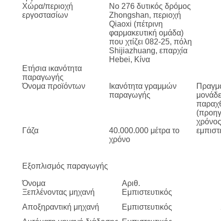
ΈΛΕΓΧΟΣ
Χώρα/περιοχή
Νο 276 δυτικός δρόμος
εργοστασίων
Zhongshan, περιοχή
Qiaoxi (πέτρινη
ΜΑΣ
φαρμακευτική ομάδα)
που χτίζει 082-25, πόλη
ΕΛΆΤΕ
Shijiazhuang, επαρχία
Hebei, Κίνα
ΣΕ
Ετήσια ικανότητα
παραγωγής
ΕΠΑΦΉ
Όνομα προϊόντων
Ικανότητα γραμμών
Πραγμα
παραγωγής
μονάδ
ΜΕ
παραχθ
(προη
χρόνος
ΖΗΤΉΣΤΕ
Γάζα
40.000.000 μέτρα το
εμπιστ
χρόνο
ΈΝΑ
ΑΠΌΣΠΑΣΜΑ
Εξοπλισμός παραγωγής
Όνομα
Αριθ.
Ξεπλένοντας μηχανή
Εμπιστευτικός
Αποξηραντική μηχανή
Εμπιστευτικός