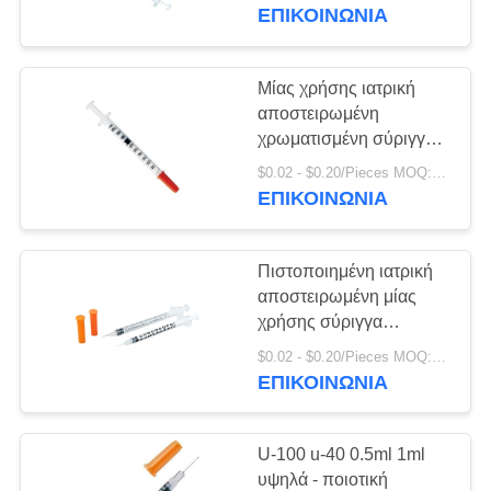
ΈΛΕΓΧΟΣ
σταθερή λεπτή βελόνα
ΕΠΙΚΟΙΝΩΝΙΑ
ΜΑΣ
Μίας χρήσης ιατρική
ΕΛΆΤΕ
αποστειρωμένη
Ελαστικός
χρωματισμένη σύριγγα
ΣΕ
ινσουλίνης με την
επίδεσμος PBT
$0.02 - $0.20/Pieces MOQ:100000 κομμάτια
ΕΠΑΦΉ
πορτοκαλιά ΚΑΠ και τη
ΕΠΙΚΟΙΝΩΝΙΑ
βελόνα
ΜΕ
Πιστοποιημένη ιατρική
ΖΗΤΉΣΤΕ
αποστειρωμένη μίας
ΈΝΑ
χρήσης σύριγγα
ινσουλίνης συρίγγων
ΑΠΌΣΠΑΣΜΑ
$0.02 - $0.20/Pieces MOQ:100000 κομμάτια
Απορροφητικός
0.3ml 0.5ml 1ml CE ISO
ΕΠΙΚΟΙΝΩΝΙΑ
ρόλος γάζας
U-100 u-40 0.5ml 1ml
υψηλά - ποιοτική