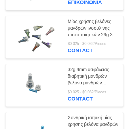
ΕΠΙΚΟΙΝΩΝΙΑ
32g
Πατσαβούρα γάζας
Μίας χρήσης βελόνες
μανδρών ινσουλίνης
βαμβακιού
πιστοποιητικών 29g 30g
31g 32g CE
$0.025 - $0.032/Pieces
CONTACT
32g 4mm ασφάλειας
διαβητική μανδρών
Αποστειρωμένη μίας
βελόνα μανδρών
ινσουλίνης βελόνων
χρήσης σύριγγα
$0.025 - $0.032/Pieces
ιατρική αποστειρωμένη
CONTACT
Χονδρική ιατρική μίας
χρήσης βελόνα μανδρών