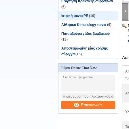
Εξάρτηση πρακτικής συρραφών
(6)
Ιατρική ταινία PE
(10)
Αθλητικό Kinesiology ταινία
(6)
Πατσαβούρα γάζας βαμβακιού
(13)
Αποστειρωμένη μίας χρήσης
σύριγγα
(15)
Λε
Είμαι Online Chat Now
Α
τύ
Απ
Επικοινωνία
Υλ
Τα