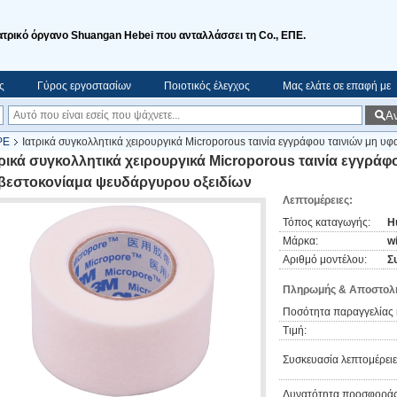
ατρικό όργανο Shuangan Hebei που ανταλλάσσει τη Co., ΕΠΕ.
ς
Γύρος εργοστασίων
Ποιοτικός έλεγχος
Μας ελάτε σε επαφή με
Α
 PE
Ιατρικά συγκολλητικά χειρουργικά Microporous ταινία εγγράφου ταινιών μη 
τρικά συγκολλητικά χειρουργικά Microporous ταινία εγγράφ
βεστοκονίαμα ψευδάργυρου οξειδίων
Λεπτομέρειες:
Τόπος καταγωγής:
H
Μάρκα:
w
Αριθμό μοντέλου:
Σ
Πληρωμής & Αποστολή
Ποσότητα παραγγελίας 
Τιμή:
Συσκευασία λεπτομέρειε
Δυνατότητα προσφοράς