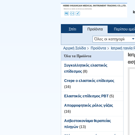
Ι
Σπίτι
Προϊόντα
Περίπου εμεί
Αρχική Σελίδα
Προϊόντα
Ιατρική ταινία
οξειδίων
Ια
Όλα τα Προϊόντα
ασ
Συγκολλητικός ελαστικός
επίδεσμος
(8)
Crepe ο ελαστικός επίδεσμος
(16)
Ελαστικός επίδεσμος PBT
(5)
Απορροφητικός ρόλος γάζας
(16)
Ασβεστοκονίαμα θεραπείας
πληγών
(13)