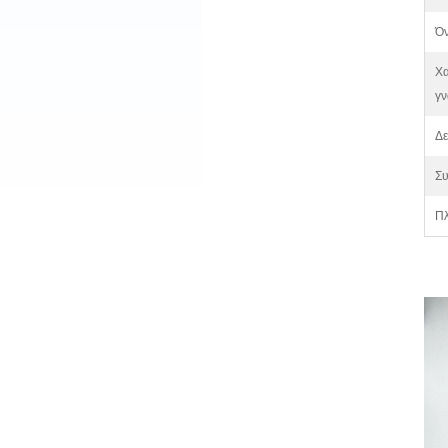
Όν
Χα
γν
Δε
Συ
Πλ