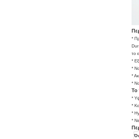
Πε
* Π
Dur
το 
* Ε
* Ν
* Α
* Ν
Το
* Υ
* Κ
* H
* Ν
Πε
Ό