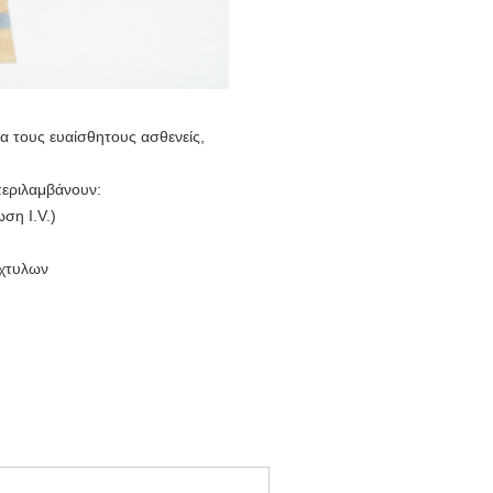
α τους ευαίσθητους ασθενείς,
 περιλαμβάνουν:
ση I.V.)
άχτυλων