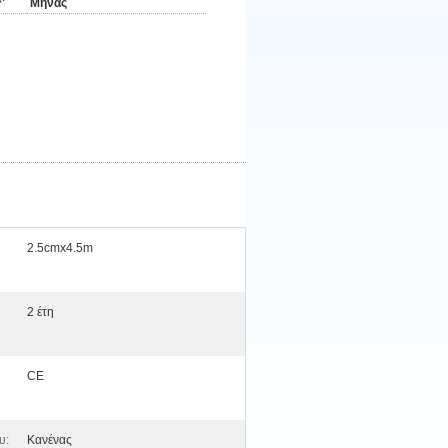
Μήνας
2.5cmx4.5m
2 έτη
CE
υ:
Κανένας