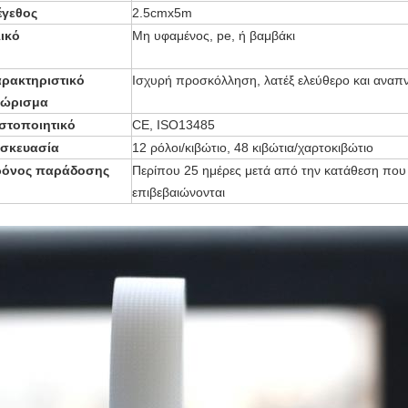
έγεθος
2.5cmx5m
ικό
Μη υφαμένος, pe, ή βαμβάκι
ρακτηριστικό
Ισχυρή προσκόλληση, λατέξ ελεύθερο και αναπ
υποβολή
νώρισμα
στοποιητικό
CE, ISO13485
υσκευασία
12 ρόλοι/κιβώτιο, 48 κιβώτια/χαρτοκιβώτιο
ρόνος παράδοσης
Περίπου 25 ημέρες μετά από την κατάθεση που 
επιβεβαιώνονται