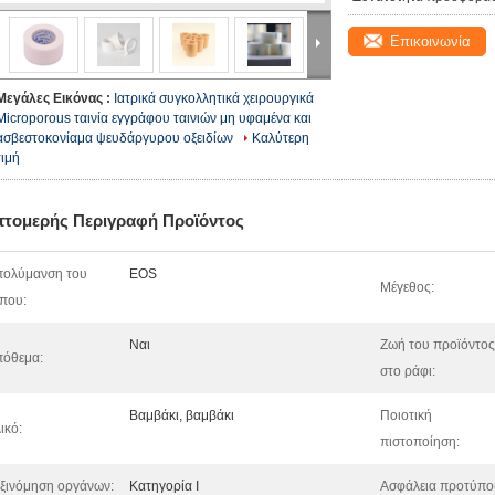
Επικοινωνία
Μεγάλες Εικόνας :
Ιατρικά συγκολλητικά χειρουργικά
Microporous ταινία εγγράφου ταινιών μη υφαμένα και
ασβεστοκονίαμα ψευδάργυρου οξειδίων
Καλύτερη
τιμή
πτομερής Περιγραφή Προϊόντος
πολύμανση του
EOS
Μέγεθος:
που:
Ναι
Ζωή του προϊόντος
όθεμα:
στο ράφι:
Βαμβάκι, βαμβάκι
Ποιοτική
ικό:
πιστοποίηση:
ξινόμηση οργάνων:
Κατηγορία Ι
Ασφάλεια προτύπο