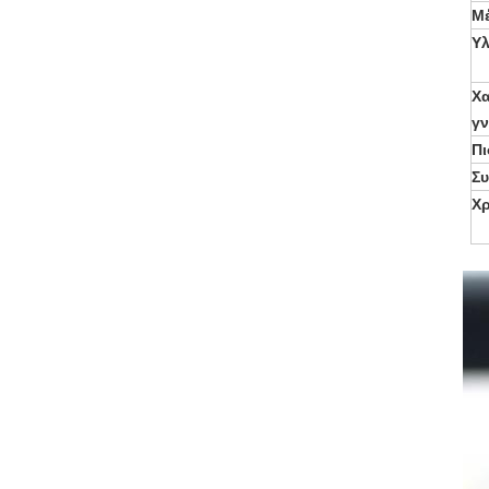
Μ
Υλ
Χα
γ
Πι
Σ
Χ