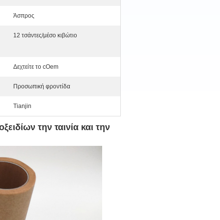
Άσπρος
12 τσάντες/μέσο κιβώτιο
Δεχτείτε το cOem
Προσωπική φροντίδα
Tianjin
ξειδίων την ταινία και την