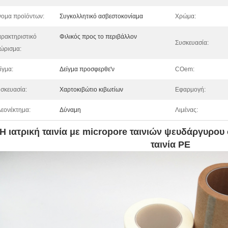
ομα προϊόντων:
Συγκολλητικό ασβεστοκονίαμα
Χρώμα:
ρακτηριστικό
Φιλικός προς το περιβάλλον
Συσκευασία:
ώρισμα:
ίγμα:
Δείγμα προσφερθε'ν
COem:
σκευασία:
Χαρτοκιβώτιο κιβωτίων
Εφαρμογή:
εονέκτημα:
Δύναμη
Λιμένας:
Η ιατρική ταινία με micropore ταινιών ψευδάργυρου ο
ταινία PE