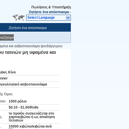
Πωλήσεις & Υποστήριξη
Ζητήστε ένα απόσπασμα
-
Select Language
Ζητήστε ένα απόσπασμα
ναζήτηση
υφαμένα και ασβεστοκονίαμα ψευδάργυρου
ου ταινιών μη υφαμένα και
ubei, Κίνα
inner
υγκολλητικό ασβεστοκονίαμα
ς Όροι:
min:
1000 ρόλοι
$0.10 - $1.00/Rolls
το προϊόν συσκευάζεται στο
ς:
χαρτοκιβώτιο ή ως απαίτηση
πελατών
10000 κιβώτιο/κιβώτια ανά
: