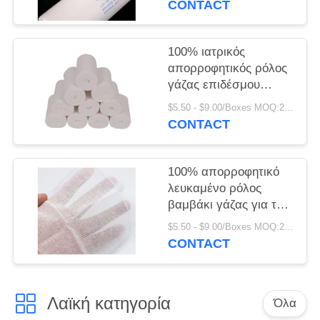
PRIVACY
CONTACT
ιατρικά απορροφητικά
POLICY
100% ιατρικός
απορροφητικός ρόλος
γάζας επιδέσμου
ρόλων γάζας
$5.50 - $9.00/Boxes MOQ:200 κιβώτια
βαμβακιού
CONTACT
100% απορροφητικό
λευκαμένο ρόλος
βαμβάκι γάζας για την
παραδοσιακή
$5.50 - $9.00/Boxes MOQ:200 κιβώτια
προσοχή πληγών
CONTACT
Λαϊκή κατηγορία
Όλα