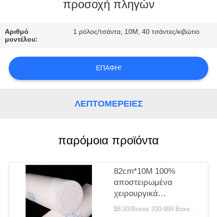
ΈΛΕΓΧΟΣ
προσοχή πληγών
ΜΑΣ
Αριθμό
1 ρόλος/τσάντα, 10M, 40 τσάντες/κιβώτιο
μοντέλου:
ΕΛΆΤΕ
ΣΕ
ΕΠΑΦΉ!
ΕΠΑΦΉ
ΜΕ
ΛΕΠΤΟΜΈΡΕΙΕΣ
ΖΗΤΉΣΤΕ
παρόμοια προϊόντα
ΈΝΑ
ΑΠΌΣΠΑΣΜΑ
82cm*10M 100%
αποστειρωμένα
SITEMAP
χειρουργικά
περικαλύμματα ρόλων
$8.00/Boxes 200-999 Boxes MOQ:200 κιβώτια
γάζας βαμβακιού