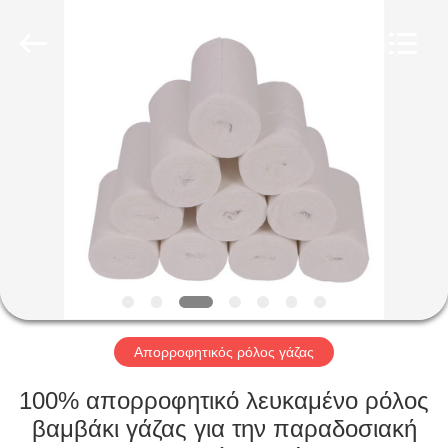
Shuangan
Medical
Instrument
Trading
Co.,
Ltd..
All
Rights
ΣΠΊΤΙ
Reserved.
ΠΡΟΪΌΝΤΑ
ΠΕΡΊΠΟΥ
ΕΜΕΊΣ
ΓΎΡΟΣ
ΕΡΓΟΣΤΑΣΊΩΝ
Απορροφητικός ρόλος γάζας
100% απορροφητικό λευκαμένο ρόλος
ΠΟΙΟΤΙΚΌΣ
βαμβάκι γάζας για την παραδοσιακή