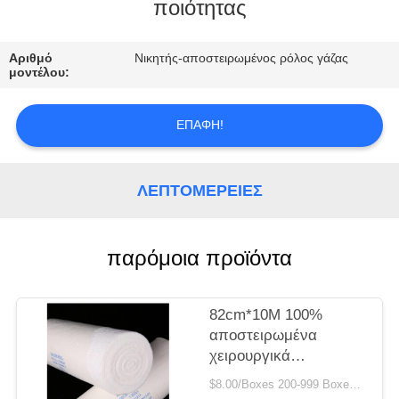
ΈΛΕΓΧΟΣ
ποιότητας
ΜΑΣ
Αριθμό
Νικητής-αποστειρωμένος ρόλος γάζας
μοντέλου:
ΕΛΆΤΕ
ΣΕ
ΕΠΑΦΉ!
ΕΠΑΦΉ
ΜΕ
ΛΕΠΤΟΜΈΡΕΙΕΣ
ΖΗΤΉΣΤΕ
παρόμοια προϊόντα
ΈΝΑ
ΑΠΌΣΠΑΣΜΑ
82cm*10M 100%
αποστειρωμένα
SITEMAP
χειρουργικά
περικαλύμματα ρόλων
$8.00/Boxes 200-999 Boxes MOQ:200 κιβώτια
γάζας βαμβακιού