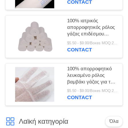
PRIVACY
CONTACT
ιατρικά απορροφητικά
POLICY
100% ιατρικός
απορροφητικός ρόλος
γάζας επιδέσμου
ρόλων γάζας
$5.50 - $9.00/Boxes MOQ:200 κιβώτια
βαμβακιού
CONTACT
100% απορροφητικό
λευκαμένο ρόλος
βαμβάκι γάζας για την
παραδοσιακή
$5.50 - $9.00/Boxes MOQ:200 κιβώτια
προσοχή πληγών
CONTACT
Λαϊκή κατηγορία
Όλα