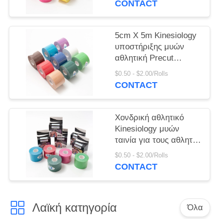
PRIVACY
CONTACT
POLICY
5cm X 5m Kinesiology
υποστήριξης μυών
αθλητική Precut
αθλητική ταινία για την
$0.50 - $2.00/Rolls
ανακούφιση πόνου
CONTACT
Χονδρική αθλητικό
Kinesiology μυών
ταινία για τους αθλητές
5cmx5m
$0.50 - $2.00/Rolls
CONTACT
Λαϊκή κατηγορία
Όλα