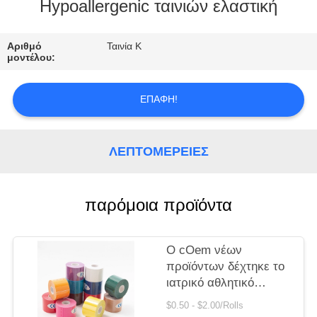
ΈΛΕΓΧΟΣ
Hypoallergenic ταινιών ελαστική
ΜΑΣ
Αριθμό
Ταινία Κ
μοντέλου:
ΕΛΆΤΕ
ΣΕ
ΕΠΑΦΉ!
ΕΠΑΦΉ
ΜΕ
ΛΕΠΤΟΜΈΡΕΙΕΣ
ΖΗΤΉΣΤΕ
παρόμοια προϊόντα
ΈΝΑ
ΑΠΌΣΠΑΣΜΑ
Ο cOem νέων
προϊόντων δέχτηκε το
SITEMAP
ιατρικό αθλητικό
Kinesiology αδιάβροχο
$0.50 - $2.00/Rolls
βαμβάκι ταινιών