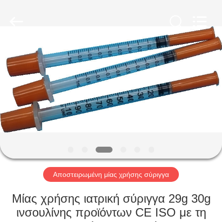
Shuangan
Medical
Instrument
Trading
Co.,
Ltd..
All
Rights
ΣΠΊΤΙ
Reserved.
ΠΡΟΪΌΝΤΑ
ΠΕΡΊΠΟΥ
ΕΜΕΊΣ
ΓΎΡΟΣ
ΕΡΓΟΣΤΑΣΊΩΝ
Αποστειρωμένη μίας χρήσης σύριγγα
Μίας χρήσης ιατρική σύριγγα 29g 30g
ΠΟΙΟΤΙΚΌΣ
ινσουλίνης προϊόντων CE ISO με τη