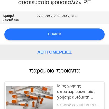
ΈΛΕΓΧΟΣ
συσκευασία φουσκαλών PE
ΜΑΣ
Αριθμό
27G, 28G, 29G, 30G, 31G
μοντέλου:
ΕΛΆΤΕ
ΣΕ
ΕΠΑΦΉ!
ΕΠΑΦΉ
ΜΕ
ΛΕΠΤΟΜΈΡΕΙΕΣ
ΖΗΤΉΣΤΕ
παρόμοια προϊόντα
ΈΝΑ
ΑΠΌΣΠΑΣΜΑ
Μίας χρήσης
αποστειρωμένη μίας
SITEMAP
χρήσης αυτόματη
σύριγγα ινσουλίνης
$0.23/Packs 50000-199999 Packs MOQ:50000 πακέτα
συρίγγων