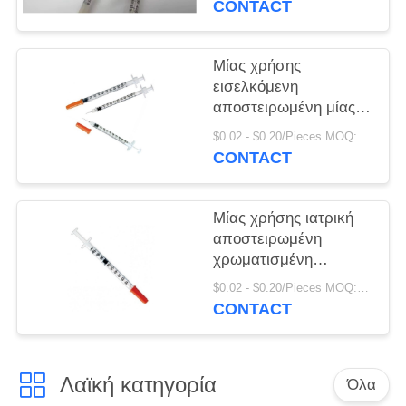
PRIVACY
CONTACT
POLICY
Μίας χρήσης
εισελκόμενη
αποστειρωμένη μίας
χρήσης σύριγγα με τη
$0.02 - $0.20/Pieces MOQ:100000 κομμάτια
σταθερή λεπτή βελόνα
CONTACT
Μίας χρήσης ιατρική
αποστειρωμένη
χρωματισμένη
σύριγγα ινσουλίνης με
$0.02 - $0.20/Pieces MOQ:100000 κομμάτια
την πορτοκαλιά ΚΑΠ
CONTACT
και τη βελόνα
Λαϊκή κατηγορία
Όλα