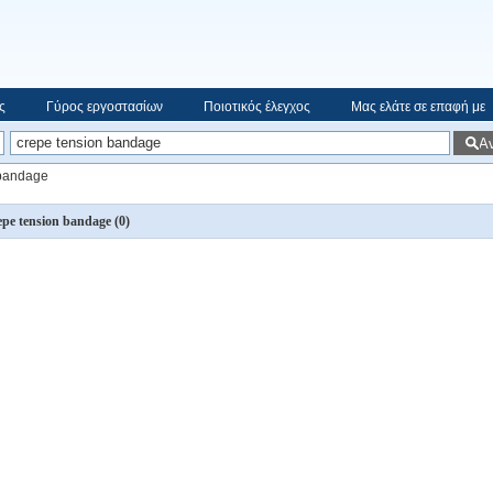
ς
Γύρος εργοστασίων
Ποιοτικός έλεγχος
Μας ελάτε σε επαφή με
Α
 bandage
epe tension bandage
(0)