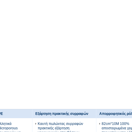
PE
Εξάρτηση πρακτικής συρραφών
Απορροφητικός ρόλ
λλητικά
Καυτή πωλώντας συρραφών
82cm*10M 100%
Microporous
πρακτικής εξάρτηση
αποστειρωμένα χει