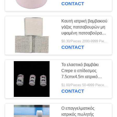
ΈΛΕΓΧΟΣ
ασβεστοκονίαμα
CONTACT
ψευδάργυρου οξειδίων
ΜΑΣ
Καυτή ιατρική βαμβακιού
ΕΛΆΤΕ
γάζας πατσαβουρών μη
υφαμένη πατσαβούρα
ΣΕ
γάζας σφουγγαριών
$0.30/Pieces 2000-9999 Pieces MOQ:2000 κομμάτια
ΕΠΑΦΉ
οδοντική καλύτερη
CONTACT
πωλώντας
ΜΕ
Το ελαστικό βαμβάκι
ΖΗΤΉΣΤΕ
Crepe ο επίδεσμος
ΈΝΑ
7.5cmx4.5m ιατρικό
περικάλυμμα για τον
ΑΠΌΣΠΑΣΜΑ
$1.00/Pieces 50-4999 Pieces MOQ:50 κομμάτια
αστράγαλο αθλητικών
CONTACT
καρπών πρώτων
βοηθειών
SITEMAP
Ο επαγγελματικός
ιατρικός πωλητής