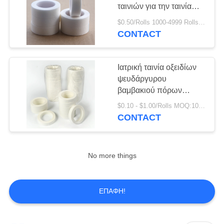
PRIVACY
ταινιών για την ταινία
POLICY
πόρων
$0.50/Rolls 1000-4999 Rolls MOQ:1000 ρόλοι
μικροϋπολογιστών PE
CONTACT
ψευδάργυρου οξειδίων
Ιατρική ταινία οξειδίων
ψευδάργυρου
βαμβακιού πόρων
μικροϋπολογιστών PE
$0.10 - $1.00/Rolls MOQ:1000 ρόλοι
ταινιών
CONTACT
No more things
ΕΠΑΦΉ!